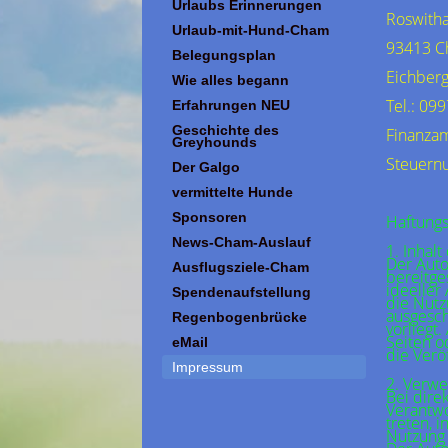
Urlaubs Erinnerungen
Roswitha
Urlaub-mit-Hund-Cham
93413 
Belegungsplan
Eichberg
Wie alles begann
Tel.: 09
Erfahrungen NEU
Geschichte des
Finanza
Greyhounds
Steuern
Der Galgo
vermittelte Hunde
Sponsoren
Haftungs
News-Cham-Auslauf
1. Inhal
Der Auto
Ausflugsziele-Cham
bereitge
ideeller
Spendenaufstellung
die Nutz
ausgesch
Regenbogenbrücke
vorliegt
Seiten o
eMail
die Verö
Impressum
2. Verwe
Bei dire
Verantwo
treten, 
Nutzung 