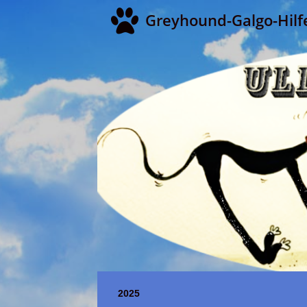
Greyhound-Galgo-Hilf
2025