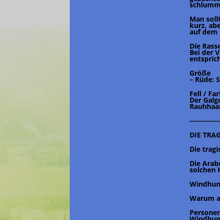
schlumm
Man soll
kurz, ab
auf dem 
Die Rass
Bei der 
entspric
Größe
– Rüde: 
Fell / Fa
Der Galgo
Rauhhaar
------------
DIE TRA
Die trag
Die Arab
solchen
Windhund
Warum al
Personen
Windhund