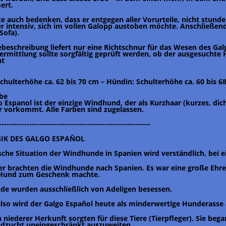
ert.
te auch bedenken, dass er entgegen aller Vorurteile, nicht stund
er intensiv, sich im vollen Galopp austoben möchte. Anschließend
Sofa).
ebeschreibung liefert nur eine Richtschnur für das Wesen des Gal
Vermittlung sollte sorgfältig geprüft werden, ob der ausgesucht
ht
Schulterhöhe ca. 62 bis 70 cm – Hündin: Schulterhöhe ca. 60 bis 6
rbe
 Espanol ist der einzige Windhund, der als Kurzhaar (kurzes, dicht
 vorkommt. Alle Farben sind zugelassen.
------------------------------------------------------------
GIK DES GALGO ESPAÑOL
ische Situation der Windhunde in Spanien wird verständlich, bei 
er brachten die Windhunde nach Spanien. Es war eine große Ehr
 Hund zum Geschenk machte.
e wurden ausschließlich von Adeligen besessen.
so wird der Galgo Español heute als minderwertige Hunderasse
 niederer Herkunft sorgten für diese Tiere (Tierpfleger). Sie beg
zucht uneingeschränkt auszuweiten.