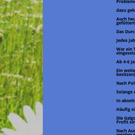
Problem
dazu ge
Auch heut
gefütter
Das Durc
Jedes Ja
War ein T
eingesetz
Ab 4-6 J
Ein weite
besitzen)
Nach Pol
Solange 
In absei
Häufig s
Die Galg
Profit si
Nach Aus
werden s