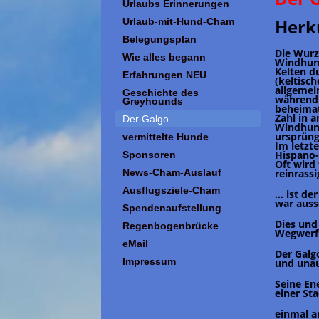
Urlaubs Erinnerungen
Herk
Urlaub-mit-Hund-Cham
Belegungsplan
Die Wurze
Wie alles begann
Windhund
Kelten d
Erfahrungen NEU
(keltisc
allgemei
Geschichte des
während 
Greyhounds
beheima
Zahl in 
Der Galgo
Windhun
ursprüng
vermittelte Hunde
Im letzt
Hispano-
Sponsoren
Oft wird 
reinrass
News-Cham-Auslauf
Ausflugsziele-Cham
... ist 
war auss
Spendenaufstellung
Dies und
Regenbogenbrücke
Wegwerf
eMail
Der Galg
Impressum
und unauf
Seine En
einer St
einmal a