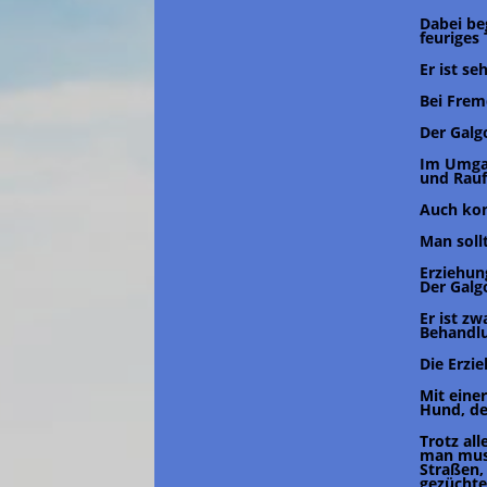
Dabei be
feuriges
Er ist s
Bei Frem
Der Galg
Im Umgan
und Rauf
Auch kom
Man soll
Erziehun
Der Galg
Er ist zw
Behandlu
Die Erzi
Mit eine
Hund, de
Trotz al
man muss
Straßen,
gezüchte