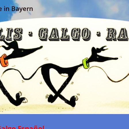
e in Bayern
Galgo Español
...