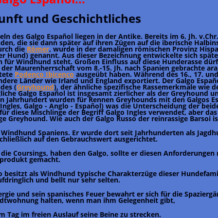
unft und Geschichtliches
ln des Galgo Español liegen in der Antike. Bereits im 6. Jh. v.Chr
en, die sie dann später auf ihren Zügen auf die iberische Halbi
urch die
Römer
, wurde in der damaligen römischen Provinz Hispa
her Hund) genannt. Aus dieser Bezeichnung entwickelte sich spät
n für Windhund steht. Großen Einfluss auf diese Hunderasse dür
der Maurenherrschaft vom 8.-15. Jh. nach Spanien gebrachte ar
tete
Podenco Ibicenco
ausgeübt haben. Während des 16., 17. und
andere Länder wie Irland und England exportiert. Der Galgo Españo
des (
Greyhound
), der ähnliche spezifische Rassemerkmale wie d
liche Galgo Español ist insgesamt zierlicher als der Greyhound u
en Jahrhundert wurden für Rennen Greyhounds mit den Galgos Esp
Ingles, Galgo - Anglo - Español) was die Unterscheidung der beid
für diese Mischlinge der Begriff Galgo Ingles verwendet, aber das 
ige Greyhound. Wie auch der Galgo Russo der reinrassige Barsoi is
der Windhund Spaniens. Er wurde dort seit Jahrhunderten als Jagd
chließlich auf den Gebrauchswert ausgerichtet.
 die Coursings, haben den Galgo, sollte er diesen Anforderungen 
produkt gemacht.
o besitzt als Windhund typische Charakterzüge dieser Hundefamil
dringlich und bellt nur sehr selten.
ergie und sein spanisches Feuer bewahrt er sich für di
e Spaziergä
adtwohnung halten, wenn man ihm Gelegenheit gibt,
m Tag im freien Auslauf seine Beine zu strecken.