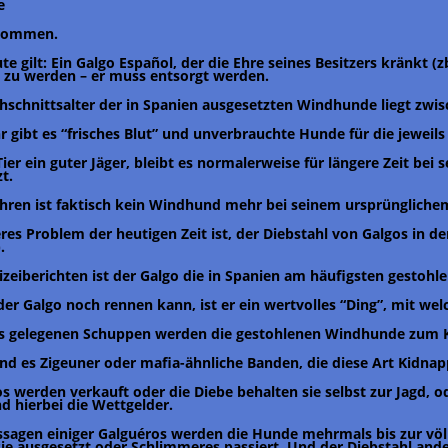
e
kommen.
e gilt: Ein Galgo Español, der die Ehre seines Besitzers kränkt (z
t zu werden – er muss entsorgt werden.
hschnittsalter der in Spanien ausgesetzten Windhunde liegt zwis
hr gibt es “frisches Blut” und unverbrauchte Hunde für die jewe
ier ein guter Jäger, bleibt es normalerweise für längere Zeit bei 
t.
ahren ist faktisch kein Windhund mehr bei seinem ursprünglichem
res Problem der heutigen Zeit ist, der Diebstahl von Galgos in de
.
izeiberichten ist der Galgo die in Spanien am häufigsten gestohl
der Galgo noch rennen kann, ist er ein wertvolles “Ding”, mit wel
ts gelegenen Schuppen werden die gestohlenen Windhunde zum 
ind es Zigeuner oder mafia-ähnliche Banden, die diese Art Kidna
os werden verkauft oder die Diebe behalten sie selbst zur Jagd,
nd hierbei die Wettgelder.
sagen einiger Galguéros werden die Hunde mehrmals bis zur völ
ie ausgesetzt oder Schlimmeres passiert. Und der Diebstahl ande