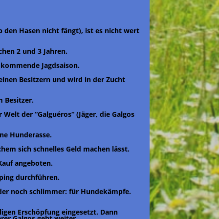
b den Hasen nicht fängt), ist es nicht wert
chen 2 und 3 Jahren.
ils kommende Jagdsaison.
seinen Besitzern und wird in der Zucht
 Besitzer.
r Welt der “Galguéros“ (Jäger, die Galgos
ene Hunderasse.
chem sich schnelles Geld machen lässt.
Kauf angeboten.
pping durchführen.
 oder noch schlimmer: für Hundekämpfe.
ligen Erschöpfung eingesetzt. Dann
rer Galgos geht weiter.