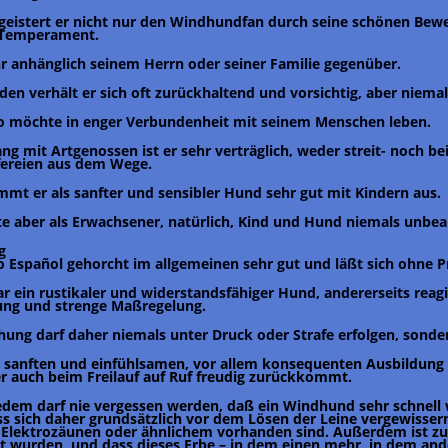
geistert er nicht nur den Windhundfan durch seine schönen Bew
 Temperament.
ehr anhänglich seinem Herrn oder seiner Familie gegenüber.
den verhält er sich oft zurückhaltend und vorsichtig, aber niemal
o möchte in enger Verbundenheit mit seinem Menschen leben.
g mit Artgenossen ist er sehr verträglich, weder streit- noch bei
ereien aus dem Wege.
mt er als sanfter und sensibler Hund sehr gut mit Kindern aus.
te aber als Erwachsener, natürlich, Kind und Hund niemals unbeau
g
o Español gehorcht im allgemeinen sehr gut und läßt sich ohne 
ar ein rustikaler und widerstandsfähiger Hund, andererseits reagi
ng und strenge Maßregelung.
ehung darf daher niemals unter Druck oder Strafe erfolgen, sond
r sanften und einfühlsamen, vor allem konsequenten Ausbildung i
r auch beim Freilauf auf Ruf freudig zurückkommt.
ledem darf nie vergessen werden, daß ein Windhund sehr schnell
 sich daher grundsätzlich vor dem Lösen der Leine vergewissern
 Elektrozäunen oder ähnlichem vorhanden sind. Außerdem ist zu 
t wurden, und dass dieses Erbe – in dem einen mehr, in dem an