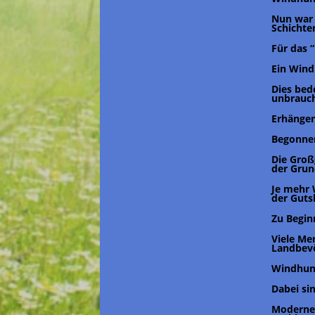
Nun war 
Schichte
Für das “
Ein Wind
Dies bed
unbrauch
Erhängen
Begonnen
Die Groß
der Grun
Je mehr 
der Guts
Zu Beginn
Viele Me
Landbevö
Windhund
Dabei si
Moderner