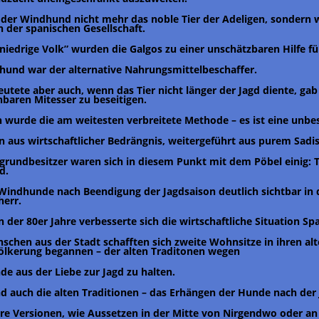
der Windhund nicht mehr das noble Tier der Adeligen, sondern w
n der spanischen Gesellschaft.
niedrige Volk” wurden die Galgos zu einer unschätzbaren Hilfe für
hund war der alternative Nahrungsmittelbeschaffer.
eutete aber auch, wenn das Tier nicht länger der Jagd diente, gab
baren Mitesser zu beseitigen.
 wurde die am weitesten verbreitete Methode – es ist eine unbe
 aus wirtschaftlicher Bedrängnis, weitergeführt aus purem Sadi
grundbesitzer waren sich in diesem Punkt mit dem Pöbel einig: T
d.
Windhunde nach Beendigung der Jagdsaison deutlich sichtbar in 
herr.
 der 80er Jahre verbesserte sich die wirtschaftliche Situation Sp
nschen aus der Stadt schafften sich zweite Wohnsitze in ihren al
lkerung begannen – der alten Traditonen wegen
e aus der Liebe zur Jagd zu halten.
nd auch die alten Traditionen – das Erhängen der Hunde nach der
e Versionen, wie Aussetzen in der Mitte von Nirgendwo oder an 