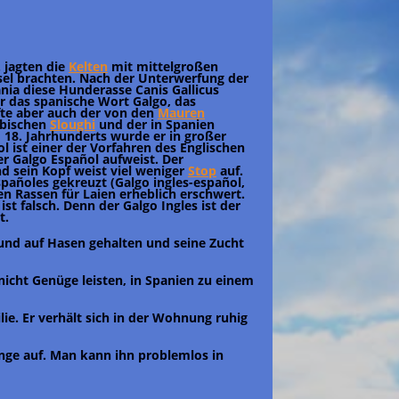
. jagten die
Kelten
mit mittelgroßen
nsel brachten. Nach der Unterwerfung der
nia diese Hunderasse Canis Gallicus
er das spanische Wort Galgo, das
fte aber auch der von den
Mauren
abischen
Sloughi
und der in Spanien
 18. Jahrhunderts wurde er in großer
l ist einer der Vorfahren des Englischen
er Galgo Español aufweist. Der
nd sein Kopf weist viel weniger
Stop
auf.
añoles gekreuzt (Galgo ingles-español,
en Rassen für Laien erheblich erschwert.
ist falsch. Denn der Galgo Ingles ist der
t.
hund auf Hasen gehalten und seine Zucht
nicht Genüge leisten, in Spanien zu einem
ie. Er verhält sich in der Wohnung ruhig
nge auf. Man kann ihn problemlos in