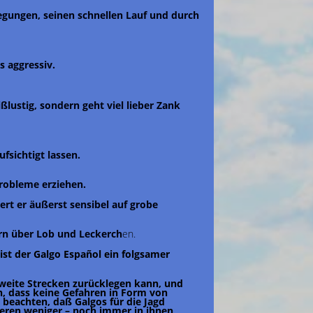
egungen, seinen schnellen Lauf und durch
s aggressiv.
ßlustig, sondern geht viel lieber Zank
fsichtigt lassen.
Probleme erziehen.
ert er äußerst sensibel auf grobe
ern über Lob und Leckerch
en.
st der Galgo Español ein folgsamer
 weite Strecken zurücklegen kann, und
, dass keine Gefahren in Form von
beachten, daß Galgos für die Jagd
deren weniger – noch immer in ihnen